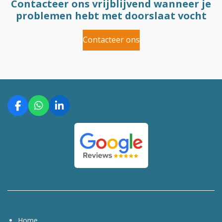
Contacteer ons vrijblijvend wanneer je
problemen hebt met doorslaat vocht
Contacteer ons
F
W
L
a
h
i
c
a
n
e
t
k
b
s
e
o
A
d
o
p
I
k
p
n
Home