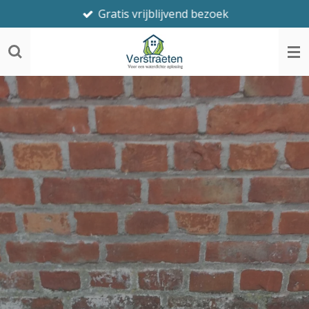
Gratis vrijblijvend bezoek
Ga
direct
naar
de
hoofdinhoud