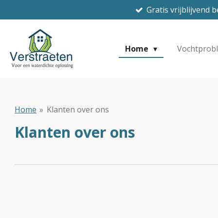
Gratis vrijblijvend 
Ga
direct
naar
de
Home
Vochtprob
hoofdinhoud
Home
»
Klanten over ons
Klanten over ons