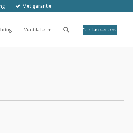
ing
Met garantie
chting
Ventilatie
Contacteer ons