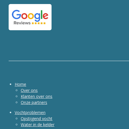
a
h
i
c
a
n
e
t
k
b
s
e
o
A
d
o
p
I
k
p
n
Home
Over ons
Klanten over ons
Onze partners
Vochtproblemen
Opstijgend vocht
Water in de kelder