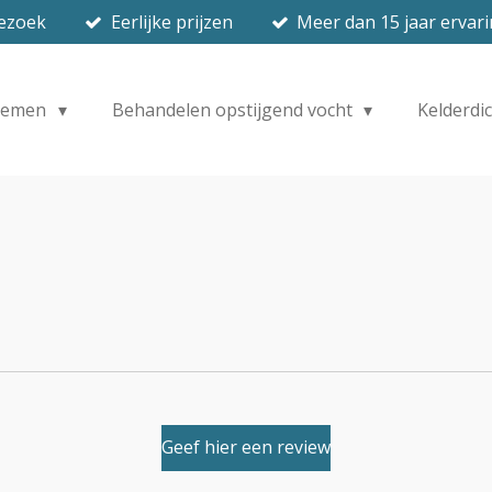
bezoek
Eerlijke prijzen
Meer dan 15 jaar ervar
lemen
Behandelen opstijgend vocht
Kelderdi
Geef hier een review